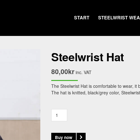
START
STEELWRIST WE
Steelwrist Hat
80,00
kr
inc. VAT
The Steelwrist Hat is comfortable to wear, it 
The hat is knitted, black/grey color, Steelwris
STEELWRIST
HAT
QUANTITY
Buy now