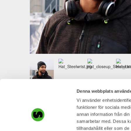
Denna webbplats använde
RELATED PRODUCTS
Vi använder enhetsidentifie
This
This
funktioner för sociala medi
product
product
annan information från din
Steelwrist Lightweight Jacket,
has
has
Steel
samarbetar med. Dessa kan
Men
multiple
multiple
editi
tillhandahållit eller som d