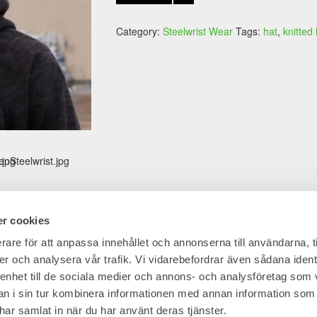
Category:
Steelwrist Wear
Tags:
hat
,
knitted 
r cookies
rare för att anpassa innehållet och annonserna till användarna, t
This
er och analysera vår trafik. Vi vidarebefordrar även sådana ident
product
 enhet till de sociala medier och annons- och analysföretag som 
Steelwrist Light down
has
wrist Brand Box, Winter
 i sin tur kombinera informationen med annan information som
Bodywarmer, Men
multiple
on, Men
e har samlat in när du har använt deras tjänster.