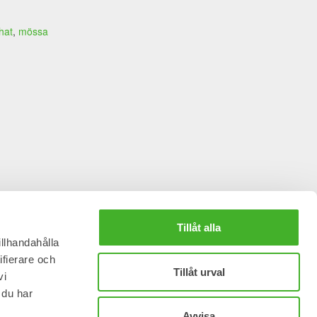
hat
,
mössa
Tillåt alla
illhandahålla
This
ifierare och
Tillåt urval
product
vi
has
Steelwrist Brand Box, Winter
 du har
multiple
edition, Women
Avvisa