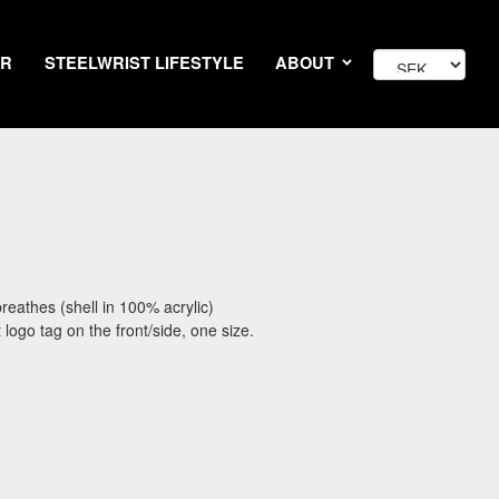
AR
STEELWRIST LIFESTYLE
ABOUT
breathes (shell in 100% acrylic)
t logo tag on the front/side, one size.