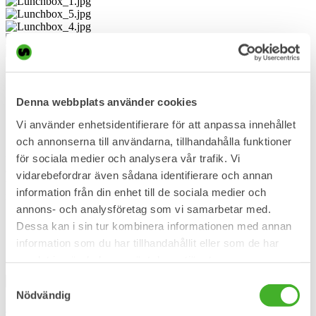
Steelwrist Lunchbox
Denna webbplats använder cookies
175,00
kr
inc. VAT
Vi använder enhetsidentifierare för att anpassa innehållet
och annonserna till användarna, tillhandahålla funktioner
Steelwrist Lunchbox with integrated cooling in the lid, keeps your
food cool for about 7 hours. No extra ice pack or cooler to carry,
för sociala medier och analysera vår trafik. Vi
easy to use and perfect for work, beach and picnics. Keep the lid in
vidarebefordrar även sådana identifierare och annan
the freezer for at least 10 hours to cool it. Dishwasher safe (do not
information från din enhet till de sociala medier och
microwave the lid). Free from BOA, PFOA and parabens,
Frozzypack is made in Sweden.
annons- och analysföretag som vi samarbetar med.
Dessa kan i sin tur kombinera informationen med annan
SKU
911190
information som du har tillhandahållit eller som de har
Weight
0,20 kg
samlat in när du har använt deras tjänster.
Steelwrist Lunchbox quantity
Samtyckesval
Buy now
SKU:
911190
Category:
Steelwrist Lifestyle
Tags:
Lunch box
,
Nödvändig
Lunchbox