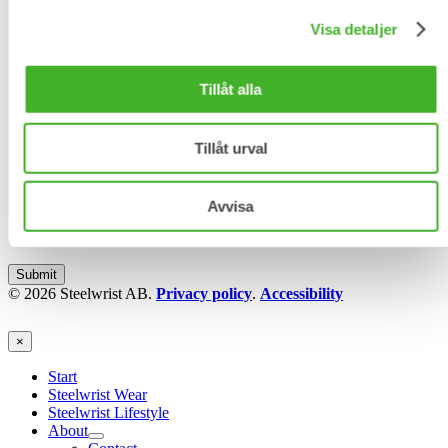
Telephone
Telephone
Visa detaljer
Message
*
Tillåt alla
Tillåt urval
Avvisa
Message
CAPTCHA
© 2026 Steelwrist AB.
Privacy policy
.
Accessibility
×
Start
Steelwrist Wear
Steelwrist Lifestyle
About