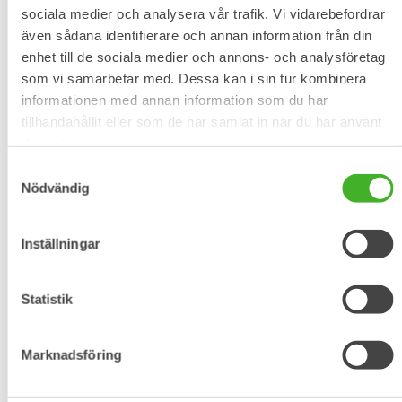
sociala medier och analysera vår trafik. Vi vidarebefordrar
även sådana identifierare och annan information från din
enhet till de sociala medier och annons- och analysföretag
som vi samarbetar med. Dessa kan i sin tur kombinera
informationen med annan information som du har
tillhandahållit eller som de har samlat in när du har använt
deras tjänster.
Samtyckesval
Nödvändig
Inställningar
Contact
Statistik
Name
*
Name
Marknadsföring
E-mail
*
E-mail