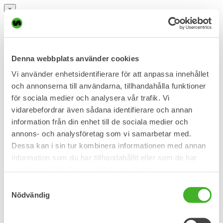
×
Cart
Denna webbplats använder cookies
Cart
Vi använder enhetsidentifierare för att anpassa innehållet
Meny
och annonserna till användarna, tillhandahålla funktioner
för sociala medier och analysera vår trafik. Vi
Start
vidarebefordrar även sådana identifierare och annan
Steelwrist Wear
information från din enhet till de sociala medier och
Steelwrist Lifestyle
annons- och analysföretag som vi samarbetar med.
About
Contact
Dessa kan i sin tur kombinera informationen med annan
Terms & conditions
information som du har tillhandahållit eller som de har
samlat in när du har använt deras tjänster.
Home
/ Products tagged “Thermos mugg”
Samtyckesval
Thermos mugg
Nödvändig
Showing the single result