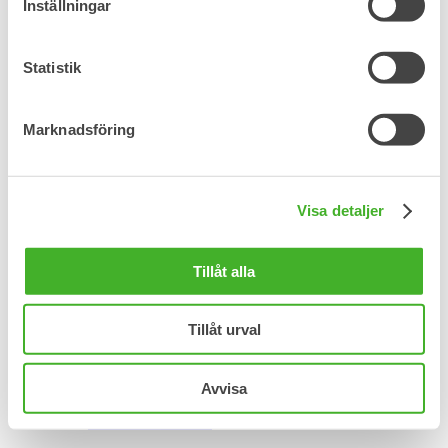
Inställningar
Statistik
Out of stock
Steelwrist Lifestyle
Marknadsföring
Steelwrist Termo Cup
205,00
kr
inc. VAT
Visa detaljer
Read more
© 2026 Steelwrist AB.
Privacy policy
.
Accessibility
Tillåt alla
×
Tillåt urval
Start
Steelwrist Wear
Steelwrist Lifestyle
About
Avvisa
Contact
Terms & conditions