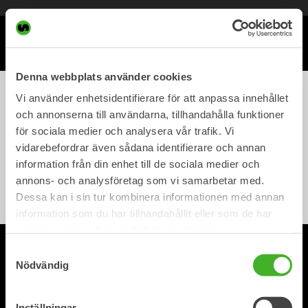
Meny
Denna webbplats använder cookies
Vi använder enhetsidentifierare för att anpassa innehållet
knitted hat
och annonserna till användarna, tillhandahålla funktioner
för sociala medier och analysera vår trafik. Vi
vidarebefordrar även sådana identifierare och annan
Steelwrist Hat
information från din enhet till de sociala medier och
Steelwrist Wear
annons- och analysföretag som vi samarbetar med.
80,00
kr
inc. VAT
Dessa kan i sin tur kombinera informationen med annan
information som du har tillhandahållit eller som de har
samlat in när du har använt deras tjänster.
© 2026 Steelwrist AB.
Samtyckesval
.
Privacy policy
Accessibility
Nödvändig
Inställningar