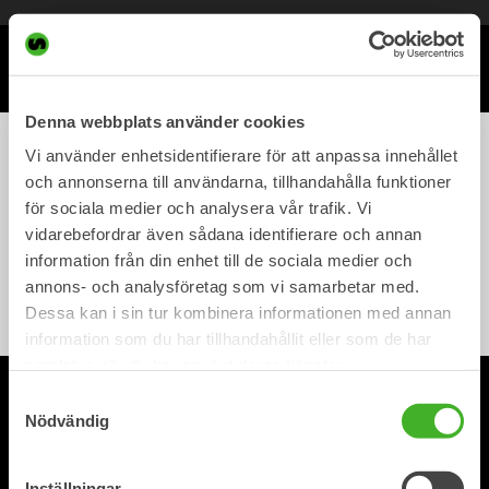
Meny
Denna webbplats använder cookies
Vi använder enhetsidentifierare för att anpassa innehållet
Lunchbox
och annonserna till användarna, tillhandahålla funktioner
för sociala medier och analysera vår trafik. Vi
vidarebefordrar även sådana identifierare och annan
Steelwrist Lunchbox
information från din enhet till de sociala medier och
Steelwrist Lifestyle
annons- och analysföretag som vi samarbetar med.
175,00
kr
inc. VAT
Dessa kan i sin tur kombinera informationen med annan
information som du har tillhandahållit eller som de har
samlat in när du har använt deras tjänster.
© 2026 Steelwrist AB.
Samtyckesval
.
Privacy policy
Accessibility
Nödvändig
Inställningar