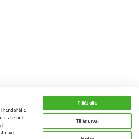
Tillåt alla
illhandahålla
ifierare och
Tillåt urval
vi
 du har