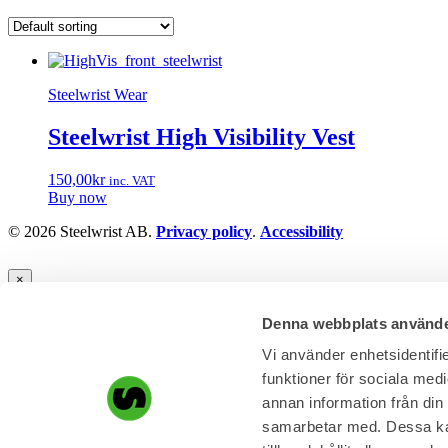
Steelwrist Wear
Steelwrist High Visibility Vest
150,00
kr
inc. VAT
Buy now
© 2026 Steelwrist AB.
Privacy policy
.
Accessibility
×
Start
Denna webbplats använde
Steelwrist Wear
Steelwrist Lifestyle
Vi använder enhetsidentifie
About
funktioner för sociala medi
Contact
annan information från din
Terms & conditions
samarbetar med. Dessa kan