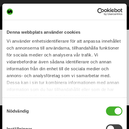
Meny
Denna webbplats använder cookies
Vi använder enhetsidentifierare för att anpassa innehållet
Steelwrist mini tiltrotator
och annonserna till användarna, tillhandahålla funktioner
för sociala medier och analysera vår trafik. Vi
vidarebefordrar även sådana identifierare och annan
Out of stock
information från din enhet till de sociala medier och
Steelwrist Miniature
annons- och analysföretag som vi samarbetar med.
Tiltrotator X20 S60
Dessa kan i sin tur kombinera informationen med annan
Steelwrist Lifestyle
information som du har tillhandahållit eller som de har
170,00
kr
inc. VAT
samlat in när du har använt deras tjänster.
Samtyckesval
Nödvändig
© 2026 Steelwrist AB.
.
Privacy policy
Accessibility
Inställningar