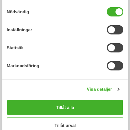
Samtyckesval
Nödvändig
Inställningar
Statistik
Marknadsföring
Steelwrist Miniature
Tiltrotator X20 S60
Visa detaljer
170,00
kr
inc. VAT
Tillåt alla
Steelwrist miniature X20 S60 Tiltrotator in casted metal, scale 1:32.
Working tilt- and rotation movement. Dimensions of the box:
8,5×6,5×3,5 cm.
Tillåt urval