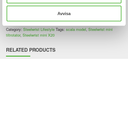
Avvisa
Out of stock
Category:
Steelwrist Lifestyle
Tags:
scala model
,
Steelwrist mini
tiltrotator
,
Steelwrist mini X20
RELATED PRODUCTS
Steelwrist Lunchbox
Steelwrist Foldable
Reusable Bag
Steelwrist Lifestyle
Steelwrist Lifestyle
175,00
kr
inc. VAT
50,00
kr
inc. VAT
Steelwrist Water
Steelwrist Keyring
bottle
Steelwrist Lifestyle
Steelwrist Lifestyle
50,00
kr
inc. VAT
35,00
kr
inc. VAT