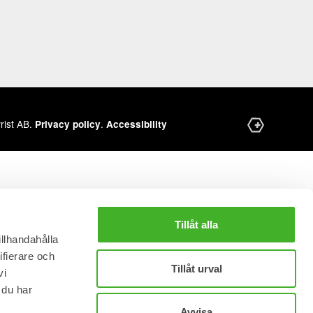
ist AB.
.
Privacy policy
Accessibility
Tillåt alla
illhandahålla
ifierare och
Tillåt urval
vi
 du har
Avvisa