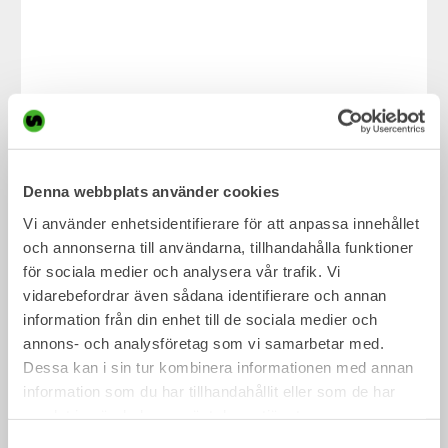
Steelwrist Brand Box,
Summer edition, Men
Denna webbplats använder cookies
Vi använder enhetsidentifierare för att anpassa innehållet
2 071,00
kr
inc. VAT
och annonserna till användarna, tillhandahålla funktioner
för sociala medier och analysera vår trafik. Vi
Steelwrist Brand Box, Summer edition in men´s size S – XXXL.
vidarebefordrar även sådana identifierare och annan
The box includes:
information från din enhet till de sociala medier och
1 Steelwrist Cap
annons- och analysföretag som vi samarbetar med.
1 Light down Vest S – XXXL
Dessa kan i sin tur kombinera informationen med annan
1 green T-shirt S – XXXL
information som du har tillhandahållit eller som de har
1 black T-shirt S – XXXL
samlat in när du har använt deras tjänster.
1 black thermos, Vildmark
1 keyring
Samtyckesval