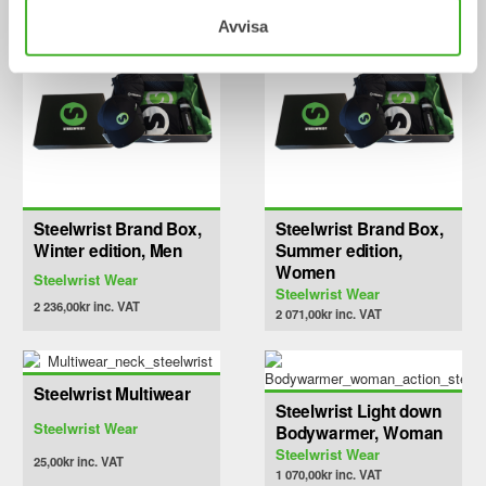
This
This
Avvisa
product
product
has
has
multiple
multiple
variants.
variants.
The
The
options
options
may
may
be
be
chosen
chosen
Steelwrist Brand Box,
Steelwrist Brand Box,
on
on
Winter edition, Men
Summer edition,
the
the
Women
Steelwrist Wear
product
product
Steelwrist Wear
page
page
2 236,00
kr
inc. VAT
2 071,00
kr
inc. VAT
This
product
Steelwrist Multiwear
has
Steelwrist Light down
multiple
Steelwrist Wear
Bodywarmer, Woman
variants.
Steelwrist Wear
25,00
kr
inc. VAT
The
1 070,00
kr
inc. VAT