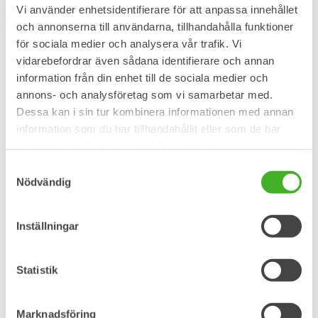
Vi använder enhetsidentifierare för att anpassa innehållet
och annonserna till användarna, tillhandahålla funktioner
för sociala medier och analysera vår trafik. Vi
vidarebefordrar även sådana identifierare och annan
Steelwrist Wear
information från din enhet till de sociala medier och
Steelwrist Brand Box, Summer
annons- och analysföretag som vi samarbetar med.
Dessa kan i sin tur kombinera informationen med annan
edition, Men
information som du har tillhandahållit eller som de har
samlat in när du har använt deras tjänster.
2 071,00
kr
inc. VAT
Select options
This product has multiple variants. The options
Samtyckesval
may be chosen on the product page
Nödvändig
Steelwrist Wear
Inställningar
Steelwrist Brand Box, Summer
edition, Women
Statistik
2 071,00
kr
inc. VAT
Select options
This product has multiple variants. The options
Marknadsföring
may be chosen on the product page