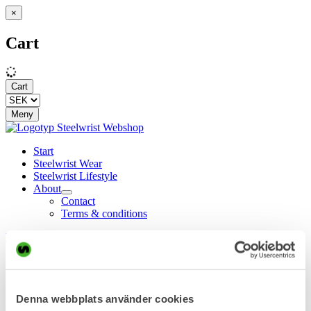
×
Cart
Cart
Meny
Start
Steelwrist Wear
Steelwrist Lifestyle
About
Contact
Terms & conditions
Home
/ Products tagged “Merchandising Kit”
Merchandising Kit
Denna webbplats använder cookies
Showing all 4 results