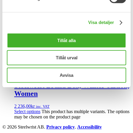
Steelwrist Wear
Visa detaljer
Steelwrist Brand Box, Winter edition,
Men
Tillåt alla
2 236,00
kr
inc. VAT
Select options
This product has multiple variants. The options
may be chosen on the product page
Tillåt urval
Steelwrist Wear
Avvisa
Steelwrist Brand Box, Winter edition,
Women
2 236,00
kr
inc. VAT
Select options
This product has multiple variants. The options
may be chosen on the product page
© 2026 Steelwrist AB.
Privacy policy
.
Accessibility