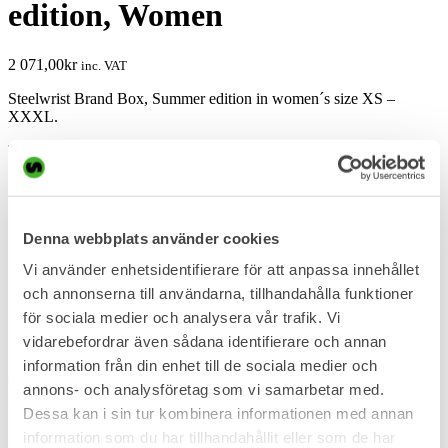
edition, Women
2 071,00
kr
inc. VAT
Steelwrist Brand Box, Summer edition in women´s size XS –
XXXL.
The box includes:
1 Steelwrist Cap
1 Light down West S – XXXL
1 green T-shirt S – XXXL
Denna webbplats använder cookies
1 black T-shirt S – XXXL
1 black thermos, Vildmark
Vi använder enhetsidentifierare för att anpassa innehållet
1 keyring
1 leather belt, one size
och annonserna till användarna, tillhandahålla funktioner
1 high visibility west, one size
för sociala medier och analysera vår trafik. Vi
1 water bottle
vidarebefordrar även sådana identifierare och annan
1 Multiwear
information från din enhet till de sociala medier och
(The Summer edition includes a Light down West and the Winter
annons- och analysföretag som vi samarbetar med.
edition includes a Light down Jacket.)
Dessa kan i sin tur kombinera informationen med annan
SKU
information som du har tillhandahållit eller som de har