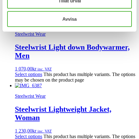
Tillåt urval
70,00
kr
inc. VAT
Buy now
Avvisa
Steelwrist Wear
Steelwrist Light down Bodywarmer,
Men
1 070,00
kr
inc. VAT
Select options
This product has multiple variants. The options
may be chosen on the product page
Steelwrist Wear
Steelwrist Lightweight Jacket,
Woman
1 230,00
kr
inc. VAT
Select options
This product has multiple variants. The options